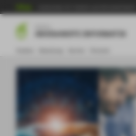
Hochschule für Technik und Wirtschaft Berli
Men
Bachelor
ANGEWANDTE INFORMATIK
Studium
Bewerbung
Karriere
Personen