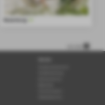
Bewerbung
nach oben
Service
Studierendenservice
Studienberatung
Rechenzentrum
Bibliothek
Hochschulsport
Gebäudeservice