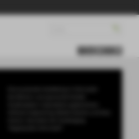
Eine praxisnahe Ausbildung in Informatik-
Kernfächern und spannende flexible
Studienpfade in Spezialisierungsbereichen
Software Engineering, Mobile Systems und Data
Science. Das bietet der Studiengang
"Angewandte Informatik".