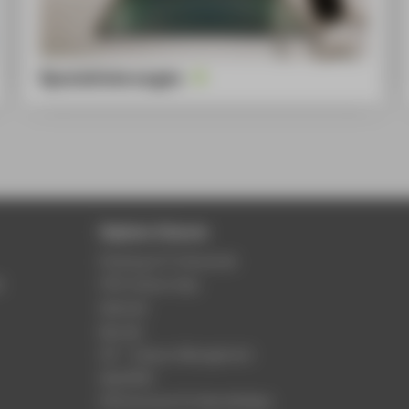
Spezialisierungen
Digitale Dienste
Phishing & IT-Sicherheit
r
HTW Campus App
Webmail
Moodle
LSF - Campus Management
WebOPAC
HTW.Intranet für Beschäftigte