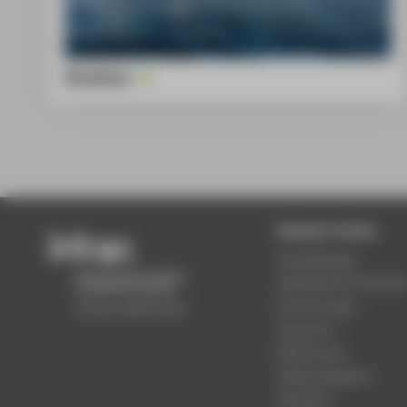
Studium
Beliebte Seiten
Studiengänge
Akademischer Kalende
Einrichtungen
Standorte
Bewerbung
Stellenangebote
Aktuelles